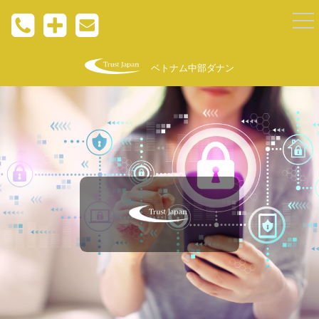
togg
nav
ベトナム中部ダナン